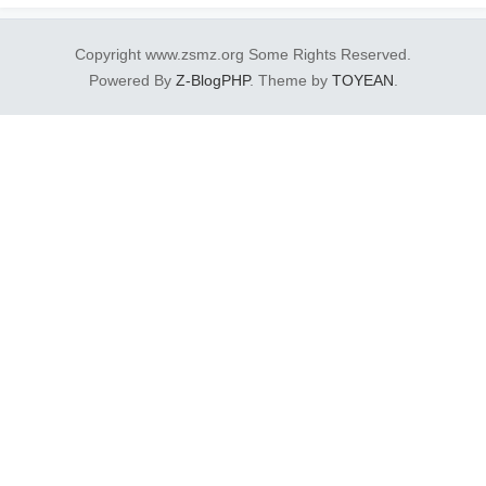
Copyright www.zsmz.org Some Rights Reserved.
Powered By
Z-BlogPHP
. Theme by
TOYEAN
.