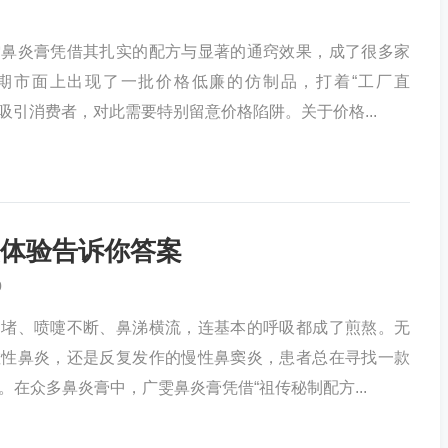
雯鼻炎膏凭借其扎实的配方与显著的通窍效果，成了很多家
期市面上出现了一批价格低廉的仿制品，打着“工厂直
号吸引消费者，对此需要特别留意价格陷阱。关于价格...
体验告诉你答案
0
如堵、喷嚏不断、鼻涕横流，连基本的呼吸都成了煎熬。无
敏性鼻炎，还是反复发作的慢性鼻窦炎，患者总在寻找一款
。在众多鼻炎膏中，广雯鼻炎膏凭借“祖传秘制配方...