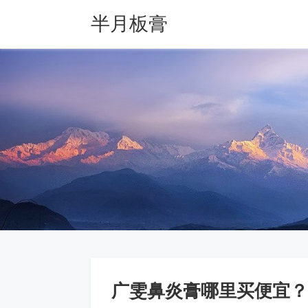
半月板膏
广雯鼻炎膏哪里买便宜？