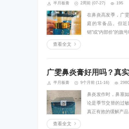
半月板膏
2周前
(07-27)
195
在鼻炎高发季，广
庭的常备品。但近
销”或“内部价”的旗
查看全文
广雯鼻炎膏好用吗？真实
半月板膏
9个月前
(11-16)
298
鼻炎发作时，鼻塞
论是季节交替的过
真正有效的缓解产品
查看全文