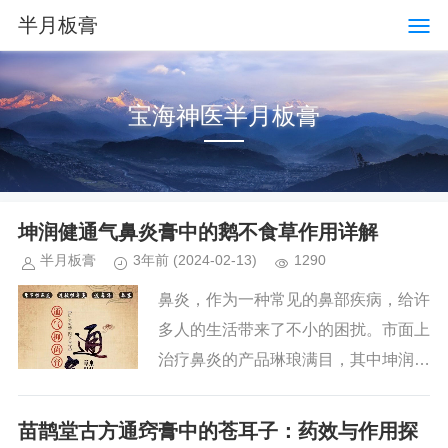
半月板膏
宝海神医半月板膏
坤润健通气鼻炎膏中的鹅不食草作用详解
半月板膏
3年前
(2024-02-13)
1290
鼻炎，作为一种常见的鼻部疾病，给许
多人的生活带来了不小的困扰。市面上
治疗鼻炎的产品琳琅满目，其中坤润健
通气鼻炎膏因其独特的中药配方和显著
的疗效而备受瞩目。在众多中药成分
苗鹊堂古方通窍膏中的苍耳子：药效与作用探