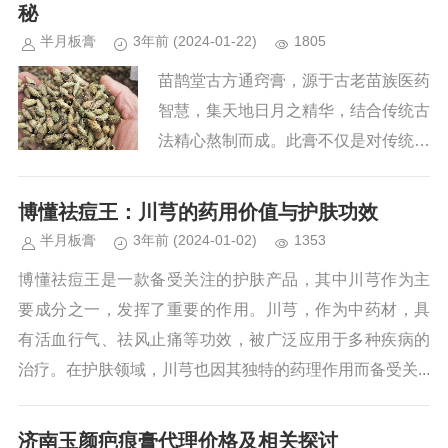
中，鹅不食草这一味药材尤为引人关...
秘
半月板膏
3年前
(2024-01-22)
1805
苗鹊堂古方通窍膏，源于古老苗族医药
智慧，集天地日月之精华，结合传统古
法精心熬制而成。此膏不仅是对传统文
化的传承，更是对人类健康的守护。在
这神奇的古方中，苍耳子作为关键成分
博懂祛痘王：川芎的药用价值与护肤功效
之一，发挥了不可替代的作用。本...
半月板膏
3年前
(2024-01-02)
1353
博懂祛痘王是一款备受关注的护肤产品，其中川芎作为主
要成分之一，发挥了重要的作用。川芎，作为中药材，具
有活血行气、祛风止痛等功效，被广泛应用于多种疾病的
治疗。在护肤领域，川芎也因其独特的药理作用而备受关...
济南玉颜疤痕膏代理价格及相关探讨