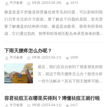
半月板膏
3年前
(2023-05-28)
1473
膝盖老是不舒服是很普遍也很常见的问题，可以影响到我
们日常生活的方方面面。要了解这个问题的原因，首先需
要了解膝盖的结构和功能。膝盖是由髌骨、股骨和胫骨组
成，它们通过肌肉、韧带和软骨相互配合来承受身体的重...
下雨天腰疼怎么办呢？
半月板膏
3年前
(2023-04-17)
1509
最近，我们在后台收到了很多朋友的留
言，就说下雨天腰疼怎么办？能否分析
一些方法解决？其实下雨天腰疼可能是
湿气导致的，以下是一些缓解腰疼的方
法：1、热敷：用热水袋、热毛巾或者
容君祛痘王在哪里买得到？博懂祛痘王就行啦
热水浸泡来热敷腰部，可以缓解局...
半月板膏
3年前
(2023-04-11)
1417